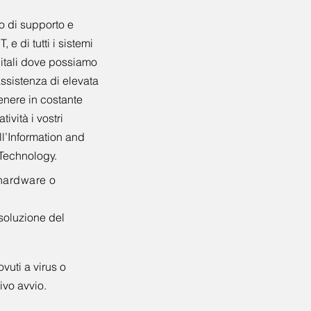
o di supporto e
 e di tutti i sistemi
gitali dove possiamo
 assistenza di elevata
enere in costante
tività i vostri
ll’Information and
Technology.
 hardware o
isoluzione del
ovuti a virus o
ivo avvio.