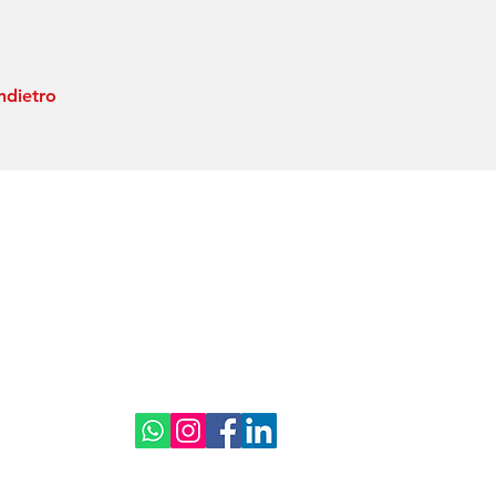
ndietro
Sede legale
Sede operativa
Via Costantino Cietti 27,
Via Palestro 15,
28922, Verbania (VB)
28921, Verbania (VB)
ight 2019-2025
Powered by Alessio Tassone. Tutti i diritti sono riserva