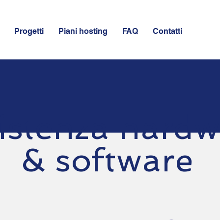
Progetti
Piani hosting
FAQ
Contatti
istenza hardw
& software