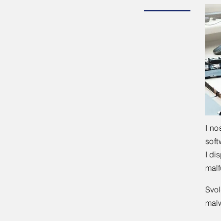
I no
soft
I di
malf
Svol
malw