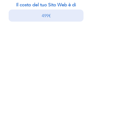
Il costo del tuo Sito Web è di
Contatti
Email:
info@itessential.it
Cell:
+39 389 634 7837
Tel:
+39 0323 209040
P.IVA:
02654270038
Sede legale